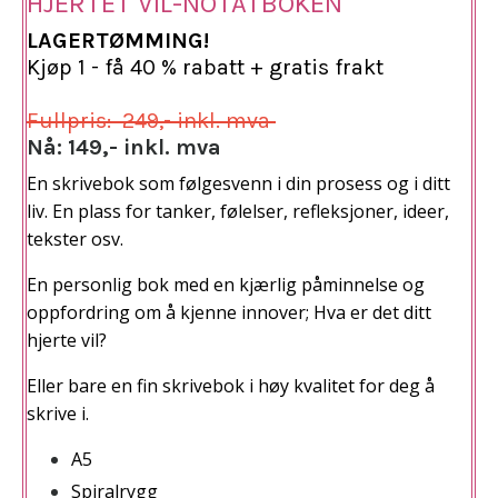
HJERTET VIL-NOTATBOKEN
LAGERTØMMING!
Kjøp 1 - få 40 % rabatt + gratis frakt
Fullpris: 249,- inkl. mva
Nå: 149,- inkl. mva
En skrivebok som følgesvenn i din prosess og i ditt
liv. En plass for tanker, følelser, refleksjoner, ideer,
tekster osv.
En personlig bok med en kjærlig påminnelse og
oppfordring om å kjenne innover;
Hva er det ditt
hjerte vil?
Eller bare en fin skrivebok i høy kvalitet for deg å
skrive i.
A5
Spiralrygg