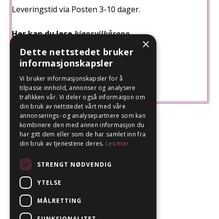
Leveringstid via Posten 3-10 dager.
Her kan du lese
kjøpsvilkårene
.
×
Dette nettstedet bruker
informasjonskapsler
Vi bruker informasjonskapsler for å
Betalt med kort
tilpasse innhold, annonser og analysere
trafikken vår. Vi deler også informasjon om
din bruk av nettstedet vårt med våre
annonserings- og analysepartnere som kan
kombinere den med annen informasjon du
har gitt dem eller som de har samlet inn fra
din bruk av tjenestene deres.
Les mer
STRENGT NØDVENDIG
YTELSE
MÅLRETTING
FUNKSJONALITET